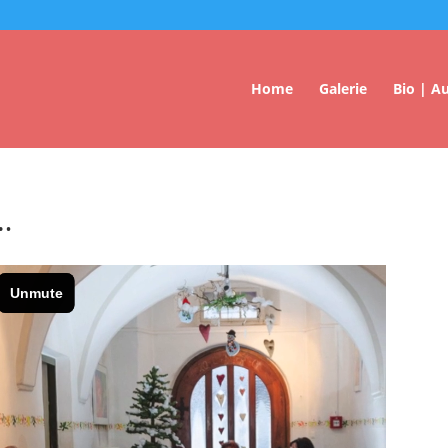
Home
Galerie
Bio | A
…