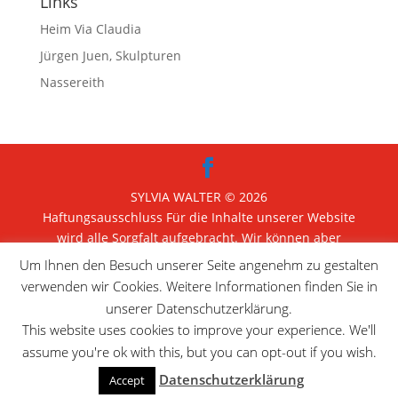
Links
Heim Via Claudia
Jürgen Juen, Skulpturen
Nassereith
SYLVIA WALTER © 2026
Haftungsausschluss Für die Inhalte unserer Website
wird alle Sorgfalt aufgebracht. Wir können aber
keine Gewähr bezüglich der Fehlerfreiheit und
Um Ihnen den Besuch unserer Seite angenehm zu gestalten
Aktualität der enthaltenen Informationen
verwenden wir Cookies. Weitere Informationen finden Sie in
übernehmen. Jegliche Haftung, die direkt oder
unserer Datenschutzerklärung.
indirekt aus der Benutzung dieser Website entsteht,
This website uses cookies to improve your experience. We'll
wird deshalb ausgeschlossen. Auch für die Inhalte
assume you're ok with this, but you can opt-out if you wish.
auf hier verlinkten Internetseiten übernehmen wir
Datenschutzerklärung
Accept
keine Verantwortung.